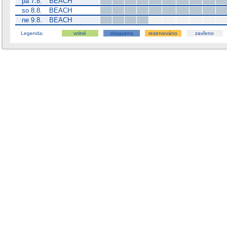
pá 7.8.
BEACH
so 8.8.
BEACH
ne 9.8.
BEACH
Legenda:
volné
obsazeno
rezervováno
zavřeno