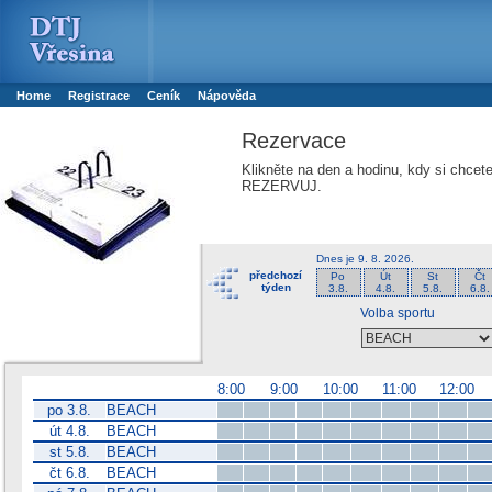
Booker online rezerva�n� syst�m
Nower systems s.r.o - Online rezerv
Rezervujse - Port�l pro online rezervace sportu
Sports booking system
Home
Registrace
Ceník
Nápověda
Rezervace
Klikněte na den a hodinu, kdy si chcet
REZERVUJ.
Dnes je
9. 8. 2026
.
předchozí
Po
Út
St
Čt
týden
3.8.
4.8.
5.8.
6.8.
Volba sportu
8:00
9:00
10:00
11:00
12:00
po 3.8.
BEACH
út 4.8.
BEACH
st 5.8.
BEACH
čt 6.8.
BEACH