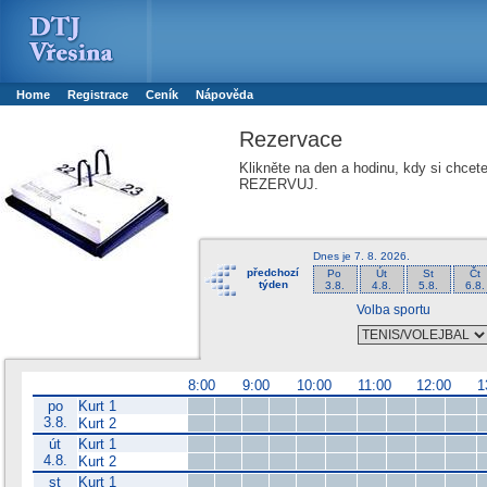
Booker online rezerva�n� syst�m
Nower systems s.r.o - Online rezerv
Rezervujse - Port�l pro online rezervace sportu
Sports booking system
Home
Registrace
Ceník
Nápověda
Rezervace
Klikněte na den a hodinu, kdy si chcet
REZERVUJ.
Dnes je
7. 8. 2026
.
předchozí
Po
Út
St
Čt
týden
3.8.
4.8.
5.8.
6.8.
Volba sportu
8:00
9:00
10:00
11:00
12:00
1
po
Kurt 1
3.8.
Kurt 2
út
Kurt 1
4.8.
Kurt 2
st
Kurt 1