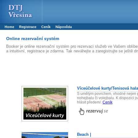
Booker online rezerva�n� syst�m
Nower systems s.r.o - Online rezerv
Rezervujse - Port�l pro online rezervace sportu
Sports booking system
Home
Registrace
Ceník
Nápověda
Online rezervační systém
Booker je online rezervační systém pro rezervaci služeb ve Vašem oblíb
a intuitivní, registrace je zdarma. Tak neváhejte a zaregistrujte se ještě d
Víceúčelové kurty/Tenisová hala
S umělým povrchem, vhodné nejen pr
nohejbalu či volejbalu. K dispozici 
hlásit předem/.
Ceník
Beach |