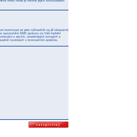
ména nebo hesla je možné jejich znovuzaslání
t rezervovat se jako náhradník na již obsazené
dete upozorněni SMS zprávou na Váš mobilní
ormováni o akcích, amatérských turnajích a
řípadně novinkách v rezervačním systému.