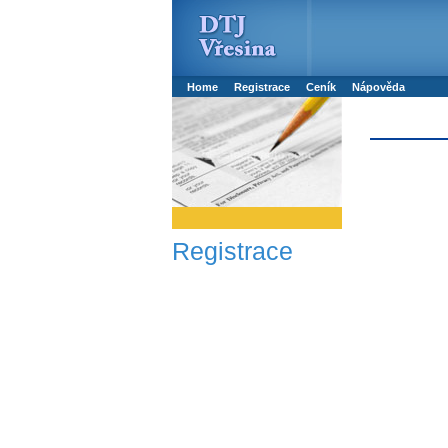
Booker online rezerva�n� syst�m
Nower sys
Rezervujse - Port�l pro online rezervace sport
Home
Registrace
Ceník
Nápověda
Registrace