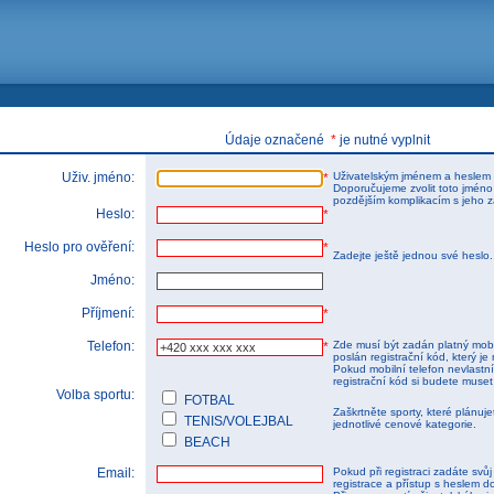
tems s.r.o - Online rezerva�n� syst�my
u
Sports booking system
Údaje označené
*
je nutné vyplnit
Uživ. jméno:
Uživatelským jménem a heslem 
*
Doporučujeme zvolit toto jméno
pozdějším komplikacím s jeho 
Heslo:
*
Heslo pro ověření:
*
Zadejte ještě jednou své heslo
Jméno:
Příjmení:
*
Telefon:
Zde musí být zadán platný mobi
*
poslán registrační kód, který je 
Pokud mobilní telefon nevlastnít
registrační kód si budete muset
Volba sportu:
FOTBAL
Zaškrtněte sporty, které plánuj
TENIS/VOLEJBAL
jednotlivé cenové kategorie.
BEACH
Email:
Pokud při registraci zadáte svů
registrace a přístup s heslem d