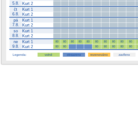
5.8.
Kurt 2
čt
Kurt 1
6.8.
Kurt 2
pá
Kurt 1
7.8.
Kurt 2
so
Kurt 1
8.8.
Kurt 2
ne
Kurt 1
80
80
80
80
80
80
80
80
80
80
9.8.
Kurt 2
80
80
80
80
80
80
80
Legenda:
volné
obsazeno
rezervováno
zavřeno