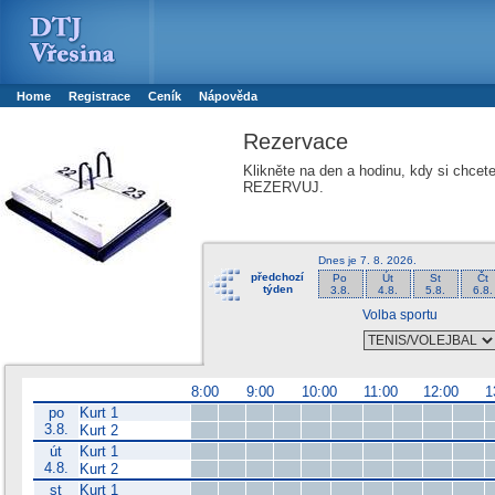
Booker online rezerva�n� syst�m
Nower systems s.r.o - Online rezerv
Rezervujse - Port�l pro online rezervace sportu
Sports booking system
Home
Registrace
Ceník
Nápověda
Rezervace
Klikněte na den a hodinu, kdy si chcet
REZERVUJ.
Dnes je
7. 8. 2026
.
předchozí
Po
Út
St
Čt
týden
3.8.
4.8.
5.8.
6.8.
Volba sportu
8:00
9:00
10:00
11:00
12:00
1
po
Kurt 1
3.8.
Kurt 2
út
Kurt 1
4.8.
Kurt 2
st
Kurt 1