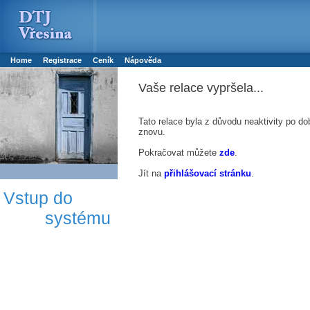
Booker online rezerva�n� syst�m
Nower systems s.r.o - Online rezerv
Rezervujse - Port�l pro online rezervace sportu
Sports booking system
Home
Registrace
Ceník
Nápověda
Vaše relace vypršela...
Tato relace byla z důvodu neaktivity po do
znovu.
Pokračovat můžete
zde
.
Jít na
přihlášovací stránku
.
Vstup do
systému